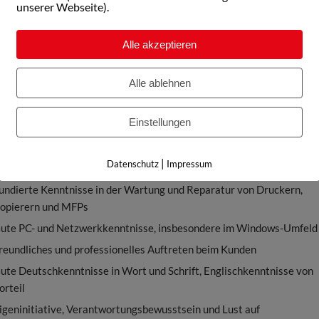
unserer Webseite).
der per Fernwartung
uslieferung, Einrichtung und Netzwerkanbindung der Systeme beim
Alle akzeptieren
unden
inweisung der Kunden in die Bedienung der Geräte
Alle ablehnen
erspektivisch: Mitgestaltung und Ausbau des Technikbereichs durch
echnologien
Einstellungen
|
Datenschutz
Impressum
bringst du mit:
undierte Kenntnisse in der Wartung und Reparatur von Druckern,
opierern und MFPs
ute PC- und Netzwerkkenntnisse, insbesondere im Windows-Umfeld
reundliches und professionelles Auftreten beim Kunden
ute Deutschkenntnisse in Wort und Schrift, Englischkenntnisse von
orteil
igeninitiative, Verantwortungsbewusstsein und Lust auf