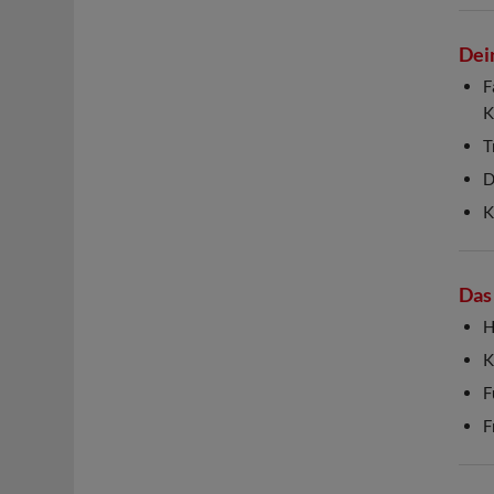
Dei
F
K
T
D
K
Das 
H
K
F
F