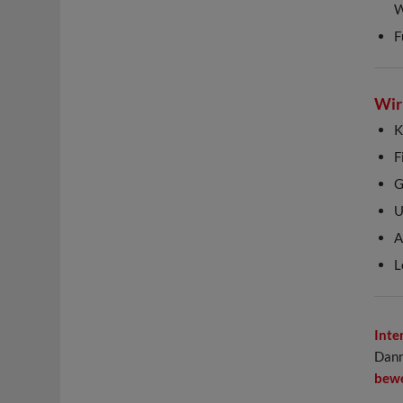
W
F
Wir 
K
F
G
U
A
L
Inte
Dann
bew