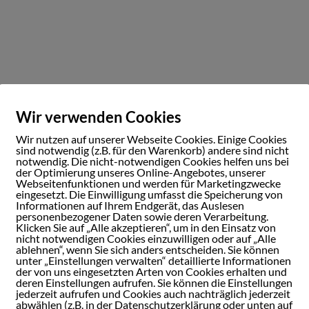
r brauchen Verstärkung!
Wir verwenden Cookies
vicetechniker (m/w/d) für Druck- und
Wir nutzen auf unserer Webseite Cookies. Einige Cookies
piersysteme gesucht!
sind notwendig (z.B. für den Warenkorb) andere sind nicht
notwendig. Die nicht-notwendigen Cookies helfen uns bei
der Optimierung unseres Online-Angebotes, unserer
dort:
Großraum Rotenburg (Wümme)
Webseitenfunktionen und werden für Marketingzwecke
itszeit:
Vollzeit
eingesetzt. Die Einwilligung umfasst die Speicherung von
Informationen auf Ihrem Endgerät, das Auslesen
:
Ab sofort
personenbezogener Daten sowie deren Verarbeitung.
Klicken Sie auf „Alle akzeptieren“, um in den Einsatz von
nicht notwendigen Cookies einzuwilligen oder auf „Alle
ablehnen“, wenn Sie sich anders entscheiden. Sie können
ne Aufgaben:
unter „Einstellungen verwalten“ detaillierte Informationen
der von uns eingesetzten Arten von Cookies erhalten und
artung, Instandhaltung und Reparatur von Druck- und Kopiersyste
deren Einstellungen aufrufen. Sie können die Einstellungen
Utax, Canon, Brother)
jederzeit aufrufen und Cookies auch nachträglich jederzeit
abwählen (z.B. in der Datenschutzerklärung oder unten auf
elbstständige Bearbeitung und Dokumentation von Störungen – vor 