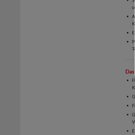
o
A
K
E
P
T
Das 
F
K
G
F
G
V
E