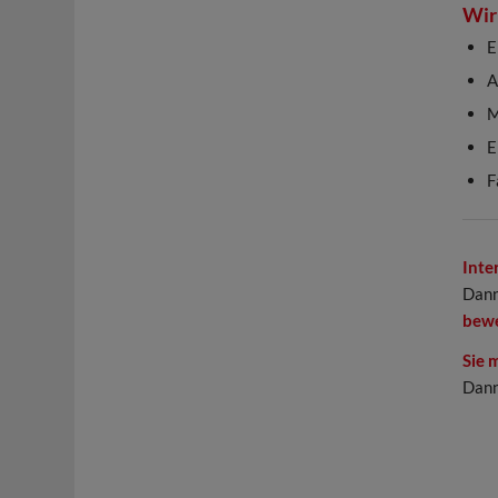
Wir 
E
A
M
E
F
Inte
Dann
bew
Sie 
Dann